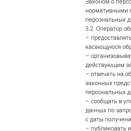
Законом о перс
нормативными п
персональных д
3.2. Оператор об
– предоставлят
касающуюся обр
– организовыва
действующим за
– отвечать на 
законных предст
персональных д
– сообщать в у
данных по запр
с даты получени
– публиковать 