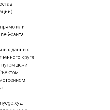
остав
ации),
 прямо или
веб-сайта
ьных данных
иченного круга
 путем дачи
убъектом
смотренном
ые,
myege.xyz.