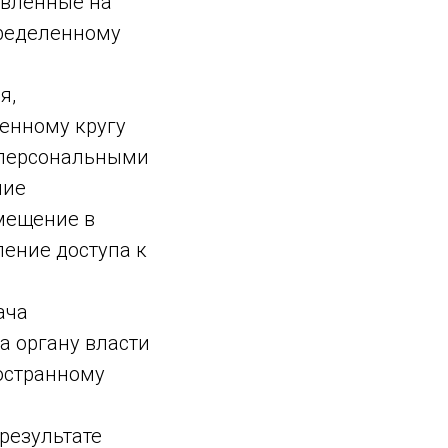
авленные на
пределенному
я,
енному кругу
 персональными
ние
мещение в
ение доступа к
ача
а органу власти
остранному
результате