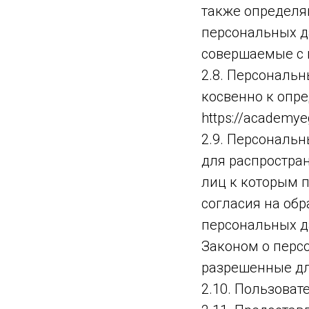
также определя
персональных д
совершаемые с
2.8. Персональ
косвенно к опр
https://academye
2.9. Персональ
для распростран
лиц к которым 
согласия на об
персональных д
Законом о перс
разрешенные дл
2.10. Пользоват