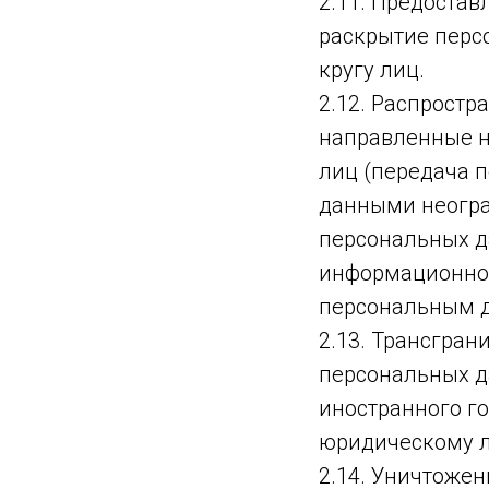
2.11. Предоста
раскрытие перс
кругу лиц.
2.12. Распрост
направленные н
лиц (передача 
данными неогра
персональных д
информационно-
персональным 
2.13. Трансгра
персональных д
иностранного г
юридическому л
2.14. Уничтожен