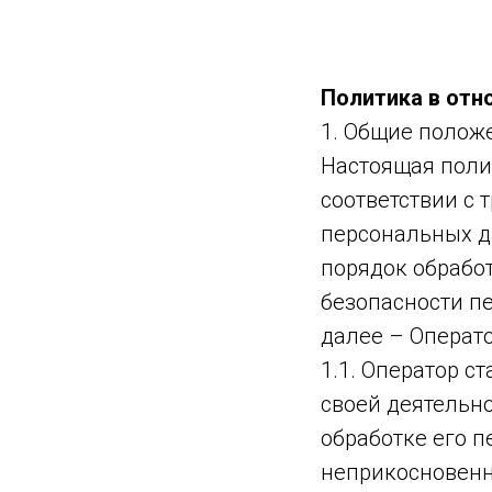
Политика в отн
1. Общие полож
Настоящая поли
соответствии с 
персональных д
порядок обрабо
безопасности п
далее – Операто
1.1. Оператор 
своей деятельн
обработке его п
неприкосновенн