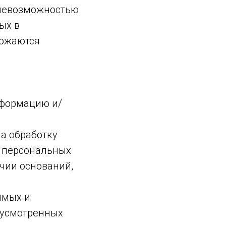
 невозможностью
ых в
тожаются
нформацию и/
а обработку
у персональных
чии оснований,
имых и
дусмотренных