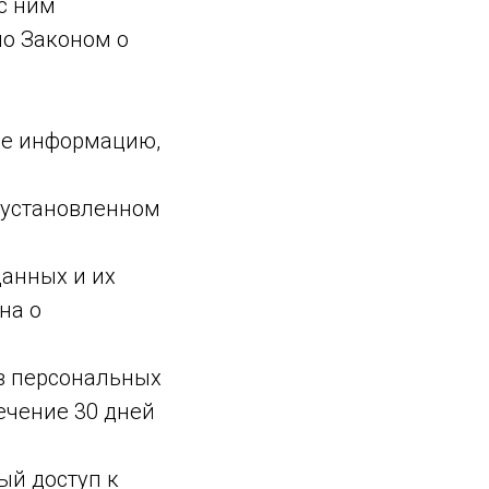
с ним
о Законом о
бе информацию,
 установленном
данных и их
на о
в персональных
ечение 30 дней
ый доступ к