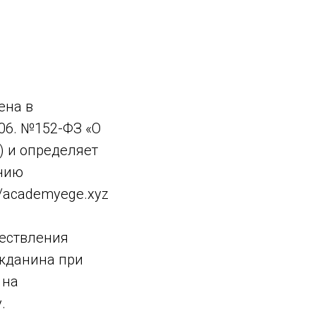
ена в
06. №152-ФЗ «О
) и определяет
ению
/academyege.xyz
ществления
ажданина при
 на
.