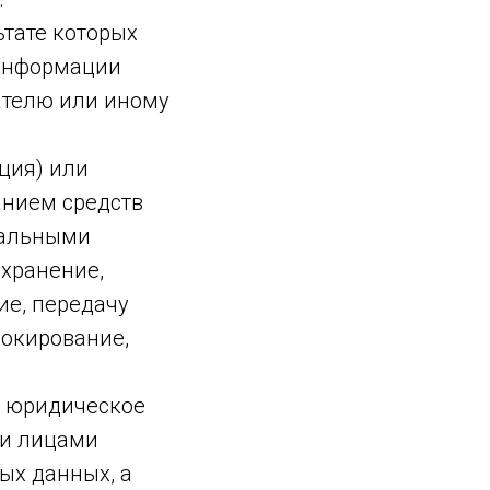
ьтате которых
 информации
ателю или иному
ция) или
анием средств
нальными
 хранение,
ие, передачу
локирование,
, юридическое
ми лицами
ых данных, а