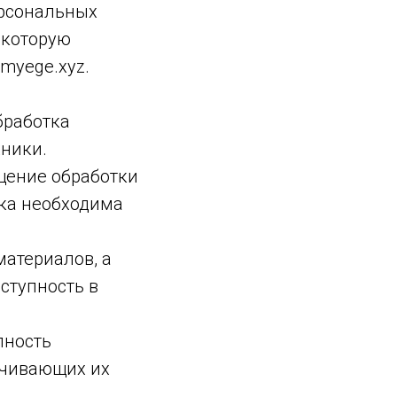
ерсональных
 которую
emyege.xyz.
бработка
ники.
щение обработки
тка необходима
материалов, а
ступность в
пность
ечивающих их
.